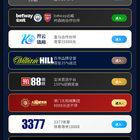
首页
>
基层风采
>
关心下一代工作委员会
关心下一代工作委员会
《岁月医者》