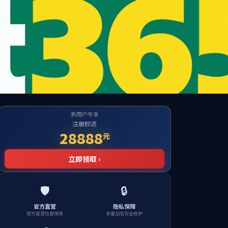
录入口-欢迎光临
智慧校园
|
校长信箱
|
搜索
返回首页
团
统战工作
理论学习
304永利集团
登录
官网入口