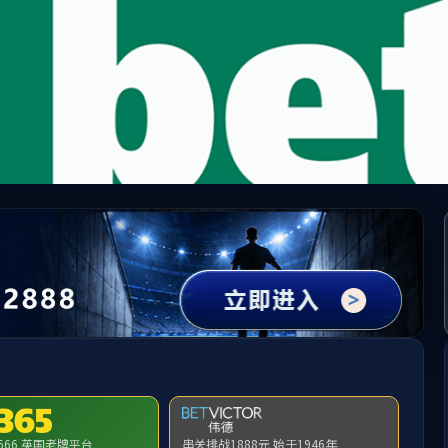
集团(ChinaVIP认证)官网登
组织工作
党校工作
基层风采
永利集
304am